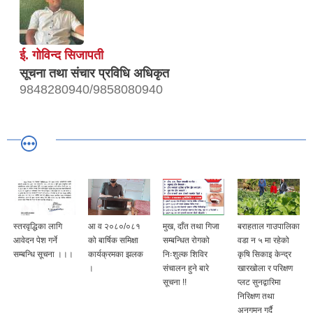
ई. गाेविन्द सिजापती
सूचना तथा संचार प्रविधि अधिकृत
9848280940/9858080940
स्तरवृद्धिका लागि
आ व २०८०/०८१
मुख, दाँत तथा गिजा
बराहताल गाउपालिका
आवेदन पेश गर्ने
को बार्षिक समिक्षा
सम्बन्धित रोगको
वडा न ५ मा रहेको
सम्बन्धि सूचना ।।।
कार्यक्रमका झलक
निःशुल्क शिविर
कृषि सिकाइ केन्द्र
।
संचालन हुने बारे
खारखोला र परिक्षण
सूचना !!
प्लट सुनद्वारिमा
निरिक्षण तथा
अनुगमन गर्दै