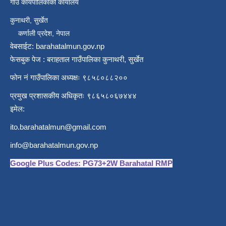
गाउँ कार्यपालिकाको कार्यालय
कुनाथरी, सुर्खेत
कर्णाली प्रदेश, नेपाल
वेबसाईट: barahatalmun.gov.np
फेसबुक पेज : बराहताल गाउँपालिका कुनाथरी, सुर्खेत
फोन नं गाउँपालिका अध्यक्षः ९८५८०८८२००
प्रमुख प्रशासकीय अधिकृतः ९८६५८०६७४४४
इमेल:
ito.barahatalmun@gmail.com
info@barahatalmun.gov.np
Google Plus Codes: PG73+2W Barahatal RMP