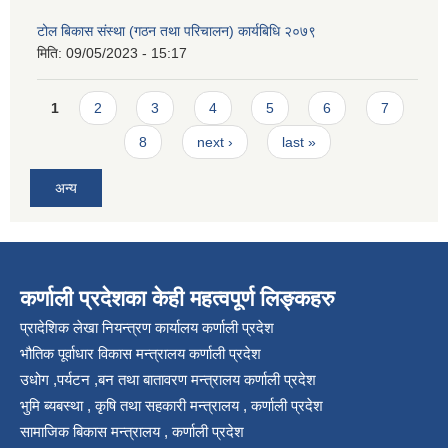
टोल बिकास संस्था (गठन तथा परिचालन) कार्यबिधि २०७९
मिति:
09/05/2023 - 15:17
Pages
1
2
3
4
5
6
7
8
next ›
last »
अन्य
कर्णाली प्रदेशका केही महत्वपूर्ण लिङ्कहरु
प्रादेशिक लेखा नियन्त्रण कार्यालय कर्णाली प्रदेश
भौतिक पूर्वाधार विकास मन्त्रालय कर्णाली प्रदेश
उधोग ,पर्यटन ,बन तथा बातावरण मन्त्रालय कर्णाली प्रदेश
भुमि ब्यबस्था , कृषि तथा सहकारी मन्त्रालय , कर्णाली प्रदेश
सामाजिक बिकास मन्त्रालय , कर्णाली प्रदेश