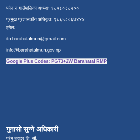
फोन नं गाउँपालिका अध्यक्षः ९८५८०८८२००
प्रमुख प्रशासकीय अधिकृतः ९८६५८०६७४४४
इमेल:
ito.barahatalmun@gmail.com
info@barahatalmun.gov.np
Google Plus Codes: PG73+2W Barahatal RMP
गुनासो सुन्ने अधिकारी
प्रेम बहादुर डि. सी.