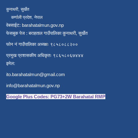
कुनाथरी, सुर्खेत
कर्णाली प्रदेश, नेपाल
वेबसाईट: barahatalmun.gov.np
फेसबुक पेज : बराहताल गाउँपालिका कुनाथरी, सुर्खेत
फोन नं गाउँपालिका अध्यक्षः ९८५८०८८२००
प्रमुख प्रशासकीय अधिकृतः ९८६५८०६७४४४
इमेल:
ito.barahatalmun@gmail.com
info@barahatalmun.gov.np
Google Plus Codes: PG73+2W Barahatal RMP