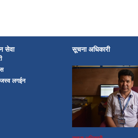
न सेवा
सूचना अधिकारी
री
एस
ाजस्व लगईन