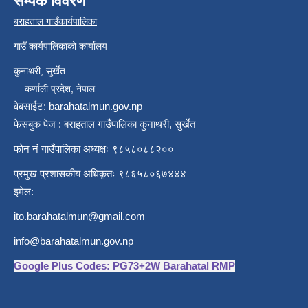
सम्पर्क विवरण
बराहताल गाउँकार्यपालिका
गाउँ कार्यपालिकाको कार्यालय
कुनाथरी, सुर्खेत
कर्णाली प्रदेश, नेपाल
वेबसाईट: barahatalmun.gov.np
फेसबुक पेज : बराहताल गाउँपालिका कुनाथरी, सुर्खेत
फोन नं गाउँपालिका अध्यक्षः ९८५८०८८२००
प्रमुख प्रशासकीय अधिकृतः ९८६५८०६७४४४
इमेल:
ito.barahatalmun@gmail.com
info@barahatalmun.gov.np
Google Plus Codes: PG73+2W Barahatal RMP