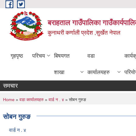
Skip to main content
बराहताल गाउँपालिका गाउँकार्यपालि
कुनाथरी कर्णाली प्रदेश ,सुर्खेत नेपाल
गृहपृष्ठ
परिचय
बिषयगत
वडा
कार्य
शाखा
कार्यालयहरु
परिय
समचार
You are here
Home
»
वडा कार्यालयहरु
»
वार्ड न . ४
» सोबन गुरुङ
सोबन गुरुङ
वार्ड न . ४