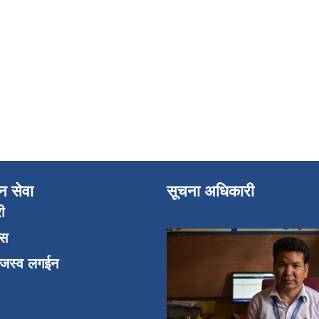
न सेवा
सूचना अधिकारी
री
एस
ाजस्व लगईन