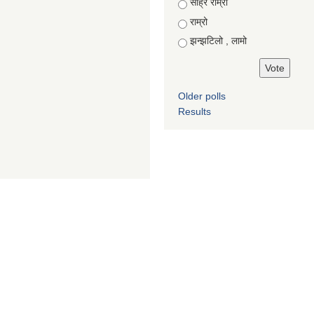
Choices
साह्रै राम्रो
राम्रो
झन्झटिलो , लामो
Older polls
Results