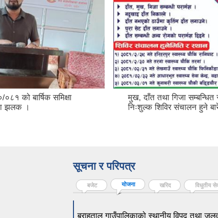
०८१ को बार्षिक समिक्षा
मुख, दाँत तथा गिजा सम्बन्धित
मका झलक ।
निःशुल्क शिविर संचालन हुने बार
सूचना र परिपत्र
योजना
(active tab)
बजेट
खरिद
विधुतीय से
बराहताल गाउँपालिकाकाे स्थानीय विपद् तथा जल