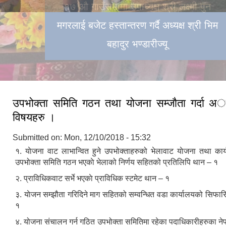
१७ औ गाउँसभामा उपाध्यक्ष श्री लक्ष्मी पुन
मगरलाई बजेट हस्तान्तरण गर्दै अध्यक्ष श्री भिम
बहादुर भण्डारीज्यू
उपभोक्ता समिति गठन तथा योजना सम्जाैता गर्दा अाव
विषयहरु ।
Submitted on:
Mon, 12/10/2018 - 15:32
१. याेजना वाट लाभान्वित हुने उपभोक्ताहरुको भेलावाट याेजना तथा कार
उपभोक्ता समिति गठन भएकाे भेलाको निर्णय सहितको प्रतिलिपि थान – १
२. प्राविधिकवाट सर्भे भएकाे प्राविधिक स्टमेट थान – १
३. याेजन सम्झौता गरिदिने माग सहितको सम्वन्धित वडा कार्यालयको सिफार
१
४. योजना संचालन गर्न गठित उपभोक्ता समितिमा रहेका पदाधिकारीहरुका ने