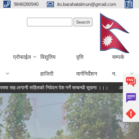
9848280940
ito.barahatalmun@gmail.com
Search form
Search
प्रोफाईल
विद्युतिय
वृति
सम्पर्क
हाजिरी
मार्गनिर्देशन
न.
गानी सहितको निवेदन पेश गर्ने सम्बन्धी सूचना ।।।
आ.ब. २०८२।०८३ को बार्