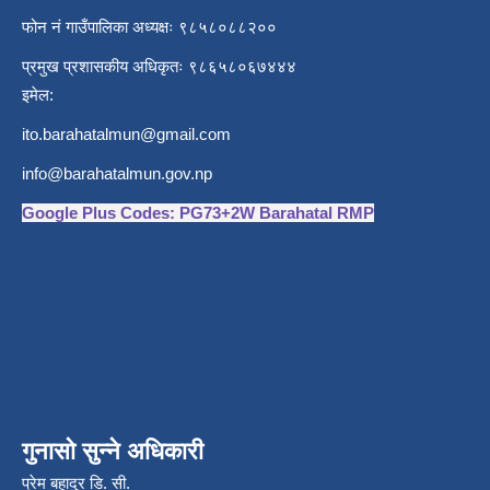
फोन नं गाउँपालिका अध्यक्षः ९८५८०८८२००
प्रमुख प्रशासकीय अधिकृतः ९८६५८०६७४४४
इमेल:
ito.barahatalmun@gmail.com
info@barahatalmun.gov.np
Google Plus Codes: PG73+2W Barahatal RMP
गुनासो सुन्ने अधिकारी
प्रेम बहादुर डि. सी.