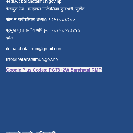
वेबसाईट: barahatalmun.gov.np
फेसबुक पेज : बराहताल गाउँपालिका कुनाथरी, सुर्खेत
फोन नं गाउँपालिका अध्यक्षः ९८५८०८८२००
प्रमुख प्रशासकीय अधिकृतः ९८६५८०६७४४४
इमेल:
ito.barahatalmun@gmail.com
info@barahatalmun.gov.np
Google Plus Codes: PG73+2W Barahatal RMP