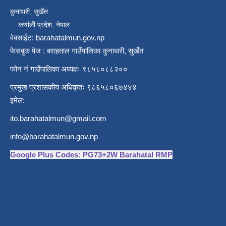
कुनाथरी, सुर्खेत
कर्णाली प्रदेश, नेपाल
वेबसाईट: barahatalmun.gov.np
फेसबुक पेज : बराहताल गाउँपालिका कुनाथरी, सुर्खेत
फोन नं गाउँपालिका अध्यक्षः ९८५८०८८२००
प्रमुख प्रशासकीय अधिकृतः ९८६५८०६७४४४
इमेल:
ito.barahatalmun@gmail.com
info@barahatalmun.gov.np
Google Plus Codes: PG73+2W Barahatal RMP