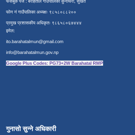
फेसबुक पेज : बराहताल गाउँपालिका कुनाथरी, सुर्खेत
फोन नं गाउँपालिका अध्यक्षः ९८५८०८८२००
प्रमुख प्रशासकीय अधिकृतः ९८६५८०६७४४४
इमेल:
ito.barahatalmun@gmail.com
info@barahatalmun.gov.np
Google Plus Codes: PG73+2W Barahatal RMP
गुनासो सुन्ने अधिकारी