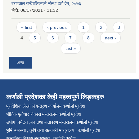
बराहताल गाउँपालिकाको संस्था दर्ता ऐन, २०७६
मिति:
06/17/2021 - 11:32
Pages
« first
‹ previous
1
2
3
4
5
6
7
8
next ›
last »
अन्य
कर्णाली प्रदेशका केही महत्वपूर्ण लिङ्कहरु
प्रादेशिक लेखा नियन्त्रण कार्यालय कर्णाली प्रदेश
भौतिक पूर्वाधार विकास मन्त्रालय कर्णाली प्रदेश
उधोग ,पर्यटन ,बन तथा बातावरण मन्त्रालय कर्णाली प्रदेश
भुमि ब्यबस्था , कृषि तथा सहकारी मन्त्रालय , कर्णाली प्रदेश
सामाजिक बिकास मन्त्रालय , कर्णाली प्रदेश