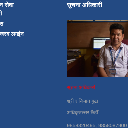
न सेवा
सूचना अधिकारी
री
एस
ाजस्व लगईन
सूचना अधिकारी
श्री राजिमान बुढा
अधिकृतस्तर छैटौँ
9858320495, 9858087900