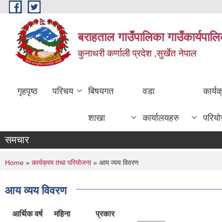
Skip to main content
बराहताल गाउँपालिका गाउँकार्यपालि
कुनाथरी कर्णाली प्रदेश ,सुर्खेत नेपाल
गृहपृष्ठ
परिचय
बिषयगत
वडा
कार्य
शाखा
कार्यालयहरु
परिय
समचार
You are here
Home
»
कार्यक्रम तथा परियोजना
» आय व्यय विवरण
आय व्यय विवरण
आर्थिक वर्ष
महिना
प्रकार