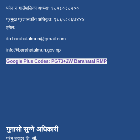
फोन नं गाउँपालिका अध्यक्षः ९८५८०८८२००
प्रमुख प्रशासकीय अधिकृतः ९८६५८०६७४४४
इमेल:
ito.barahatalmun@gmail.com
info@barahatalmun.gov.np
Google Plus Codes: PG73+2W Barahatal RMP
गुनासो सुन्ने अधिकारी
प्रेम बहादुर डि. सी.