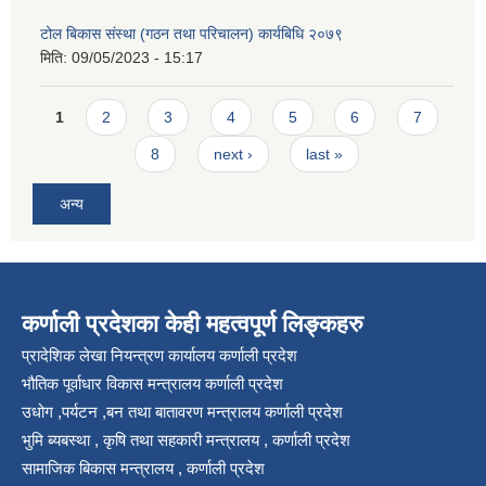
टोल बिकास संस्था (गठन तथा परिचालन) कार्यबिधि २०७९
मिति:
09/05/2023 - 15:17
Pages
1
2
3
4
5
6
7
8
next ›
last »
अन्य
कर्णाली प्रदेशका केही महत्वपूर्ण लिङ्कहरु
प्रादेशिक लेखा नियन्त्रण कार्यालय कर्णाली प्रदेश
भौतिक पूर्वाधार विकास मन्त्रालय कर्णाली प्रदेश
उधोग ,पर्यटन ,बन तथा बातावरण मन्त्रालय कर्णाली प्रदेश
भुमि ब्यबस्था , कृषि तथा सहकारी मन्त्रालय , कर्णाली प्रदेश
सामाजिक बिकास मन्त्रालय , कर्णाली प्रदेश