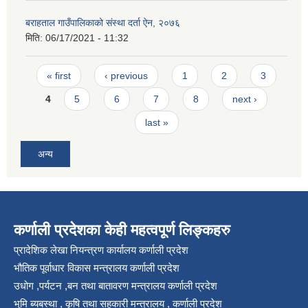
बराहताल गाउँपालिकाको संस्था दर्ता ऐन, २०७६
मिति:
06/17/2021 - 11:32
Pages
« first
‹ previous
1
2
3
4
5
6
7
8
next ›
last »
अन्य
कर्णाली प्रदेशका केही महत्वपूर्ण लिङ्कहरु
प्रादेशिक लेखा नियन्त्रण कार्यालय कर्णाली प्रदेश
भौतिक पूर्वाधार विकास मन्त्रालय कर्णाली प्रदेश
उधोग ,पर्यटन ,बन तथा बातावरण मन्त्रालय कर्णाली प्रदेश
भुमि ब्यबस्था , कृषि तथा सहकारी मन्त्रालय , कर्णाली प्रदेश