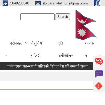
9848280940
ito.barahatalmun@gmail.com
Search form
Search
प्रोफाईल
विद्युतिय
वृति
सम्पर्क
हाजिरी
मार्गनिर्देशन
न.
कार्यक्रममा सह-लगानी सहितको निवेदन पेश गर्ने सम्बन्धी सूचना ।।।
आ.ब