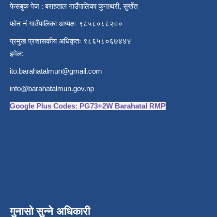
फेसबुक पेज : बराहताल गाउँपालिका कुनाथरी, सुर्खेत
फोन नं गाउँपालिका अध्यक्षः ९८५८०८८२००
प्रमुख प्रशासकीय अधिकृतः ९८६५८०६७४४४
इमेल:
ito.barahatalmun@gmail.com
info@barahatalmun.gov.np
Google Plus Codes: PG73+2W Barahatal RMP
गुनासो सुन्ने अधिकारी