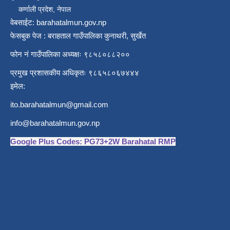
कर्णाली प्रदेश, नेपाल
वेबसाईट: barahatalmun.gov.np
फेसबुक पेज : बराहताल गाउँपालिका कुनाथरी, सुर्खेत
फोन नं गाउँपालिका अध्यक्षः ९८५८०८८२००
प्रमुख प्रशासकीय अधिकृतः ९८६५८०६७४४४
इमेल:
ito.barahatalmun@gmail.com
info@barahatalmun.gov.np
Google Plus Codes: PG73+2W Barahatal RMP