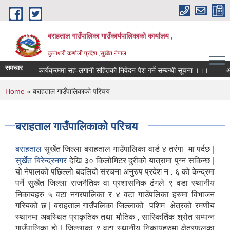
Skip to main content
बराहताल गाउँपालिका गाउँकार्यपालिकाको कार्यालय ,
कुनाथरी कर्णाली प्रदेश ,सुर्खेत नेपाल
समचार
कार्यक्रममा सह-लगानी सहितको निवेदन पेश गर्ने सम्बन्धी सूचना ।।।
आ.ब. 
You are here
Home
» बराहताल गाउँपालिकाको परिचय
बराहताल गाउँपालिकाको परिचय
बराहताल
सुर्खेत जिल्ला बराहताल गाउँपालिका वार्ड ४ तरंगा मा पर्दछ |
सुर्खेत बिरेन्द्रनगर
देखि ३० किलोमिटर दुरीको यात्रामा पुग्न सकिन्छ |
यो नेपालको पछिल्लो बदलिदो संरचना अनुरुप प्रदेश न . ६ को केन्द्रमा
पर्ने सुर्खेत जिल्ला राजनैतिक वा प्रशासनिक ढंगले ९ वडा स्थानीय
निकायहरु ५ वटा नगरपालिका र ४ वटा गाउँपलिका हरुमा विभाजन
गरियको छ | बराहताल गाउँपलिका जिल्लाको पशिम क्षेत्रको रमणीय
स्थानमा अबस्थित प्राकृतिक तथा भौतिक , सास्किर्तिक श्रोत सम्पन्न
गाउँपालिका हो | जिल्लाका ९ वटा स्थानीय निकायहरुमा क्षेत्रफलका