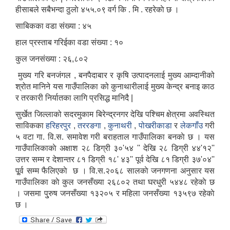
हीसाबले सबैभन्दा ठुलाे ४५५.०९ वर्ग कि . मि . रहरेकाे छ ।
साबिकका वडा संख्या : ४५
हाल प्रस्ताब गरिईका वडा संख्या : १०
कुल जनसंख्या : २६,८०२
मुख्य गरि बनजंगल , बनपैदाबार र कृषि उत्पादनलाई मुख्य आम्दानीको
श्रोत मानिने यस गाउँपालिका को कुनाथारीलाई मुख्य केन्द्र बनाइ काठ
र तरकारी निर्यातका लागि प्रसिद्ध मानिदै |
सुर्खेत जिल्लाको सदरमुकाम बिरेन्द्रनगर देखि पश्चिम क्षेत्रमा अवस्थित
साविकका
हरिहरपुर
,
तररङगा
,
कुनाथरी
,
पोखरीकाडा
र
लेकगाँउ
गरी
५ वटा गा‍. वि.स. समावेश गरी बराहताल गाउँपालिका बनकाे छ । यस
गाउँपालिकाकाे अक्षाश‌ २८ डिग्री ३०'५४ '' देखि २८ डिग्री ४४'१२''
उत्तर सम्म र देशान्तर ८१ डिग्री १८' ४३'' पूर्व देखि ८१ डिग्री ३७'०४''
पू्र्व सम्म फैलिएकाे छ । वि.स.२०६८ सालकाे जनगणना अनुसार यस
गाउँपालिका काे कुल जनसँख्या २६८०२ तथा घरधुरी ५४४८ रहेकाे छ
। जसमा पु्रुष जनसँख्या १३२०५ र महिला जनसँख्या १३५९७ रहेकाे
छ ।