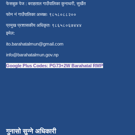
फेसबुक पेज : बराहताल गाउँपालिका कुनाथरी, सुर्खेत
फोन नं गाउँपालिका अध्यक्षः ९८५८०८८२००
प्रमुख प्रशासकीय अधिकृतः ९८६५८०६७४४४
इमेल:
ito.barahatalmun@gmail.com
info@barahatalmun.gov.np
Google Plus Codes: PG73+2W Barahatal RMP
गुनासो सुन्ने अधिकारी