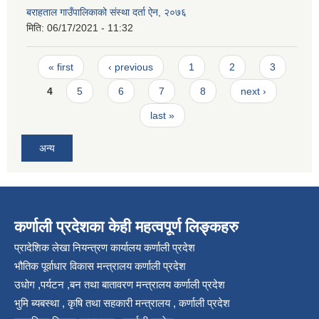
बराहताल गाउँपालिकाको संस्था दर्ता ऐन, २०७६
मिति:
06/17/2021 - 11:32
Pages
« first
‹ previous
1
2
3
4
5
6
7
8
next ›
last »
अन्य
कर्णाली प्रदेशका केही महत्वपूर्ण लिङ्कहरु
प्रादेशिक लेखा नियन्त्रण कार्यालय कर्णाली प्रदेश
भौतिक पूर्वाधार विकास मन्त्रालय कर्णाली प्रदेश
उधोग ,पर्यटन ,बन तथा बातावरण मन्त्रालय कर्णाली प्रदेश
भुमि ब्यबस्था , कृषि तथा सहकारी मन्त्रालय , कर्णाली प्रदेश