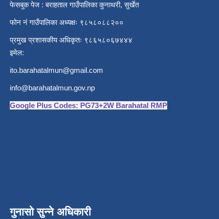
फेसबुक पेज : बराहताल गाउँपालिका कुनाथरी, सुर्खेत
फोन नं गाउँपालिका अध्यक्षः ९८५८०८८२००
प्रमुख प्रशासकीय अधिकृतः ९८६५८०६७४४४
इमेल:
ito.barahatalmun@gmail.com
info@barahatalmun.gov.np
Google Plus Codes: PG73+2W Barahatal RMP
गुनासो सुन्ने अधिकारी