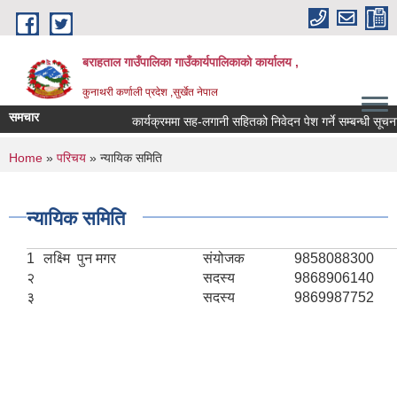
Skip to main content
बराहताल गाउँपालिका गाउँकार्यपालिकाको कार्यालय ,
कुनाथरी कर्णाली प्रदेश ,सुर्खेत नेपाल
समचार
कार्यक्रममा सह-लगानी सहितको निवेदन पेश गर्ने सम्बन्धी सूचना 
You are here
Home
»
परिचय
» न्यायिक समिति
न्यायिक समिति
1
लक्ष्मि पुन मगर
संयोजक
9858088300
२
सदस्य
9868906140
३
सदस्य
9869987752