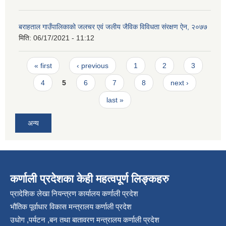
बराहताल गाउँपालिकाको जलचर एवं जलीय जैविक विविधता संरक्षण ऐन, २०७७
मिति:
06/17/2021 - 11:12
Pages
« first
‹ previous
1
2
3
4
5
6
7
8
next ›
last »
अन्य
कर्णाली प्रदेशका केही महत्वपूर्ण लिङ्कहरु
प्रादेशिक लेखा नियन्त्रण कार्यालय कर्णाली प्रदेश
भौतिक पूर्वाधार विकास मन्त्रालय कर्णाली प्रदेश
उधोग ,पर्यटन ,बन तथा बातावरण मन्त्रालय कर्णाली प्रदेश