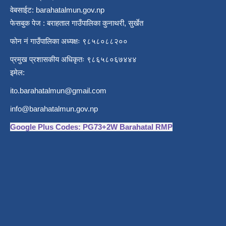
वेबसाईट: barahatalmun.gov.np
फेसबुक पेज : बराहताल गाउँपालिका कुनाथरी, सुर्खेत
फोन नं गाउँपालिका अध्यक्षः ९८५८०८८२००
प्रमुख प्रशासकीय अधिकृतः ९८६५८०६७४४४
इमेल:
ito.barahatalmun@gmail.com
info@barahatalmun.gov.np
Google Plus Codes: PG73+2W Barahatal RMP