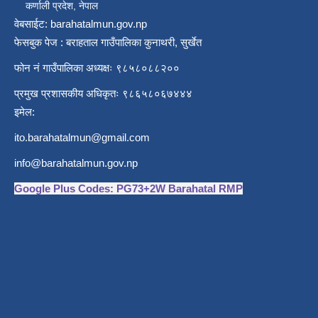
कर्णाली प्रदेश, नेपाल
वेबसाईट: barahatalmun.gov.np
फेसबुक पेज : बराहताल गाउँपालिका कुनाथरी, सुर्खेत
फोन नं गाउँपालिका अध्यक्षः ९८५८०८८२००
प्रमुख प्रशासकीय अधिकृतः ९८६५८०६७४४४
इमेल:
ito.barahatalmun@gmail.com
info@barahatalmun.gov.np
Google Plus Codes: PG73+2W Barahatal RMP