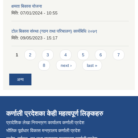
क्षमता बिकास योजना
मिति:
07/01/2024 - 10:55
टोल बिकास संस्था (गठन तथा परिचालन) कार्यबिधि २०७९
मिति:
09/05/2023 - 15:17
Pages
1
2
3
4
5
6
7
8
next ›
last »
अन्य
कर्णाली प्रदेशका केही महत्वपूर्ण लिङ्कहरु
प्रादेशिक लेखा नियन्त्रण कार्यालय कर्णाली प्रदेश
भौतिक पूर्वाधार विकास मन्त्रालय कर्णाली प्रदेश