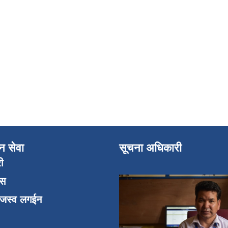
न सेवा
सूचना अधिकारी
री
एस
ाजस्व लगईन