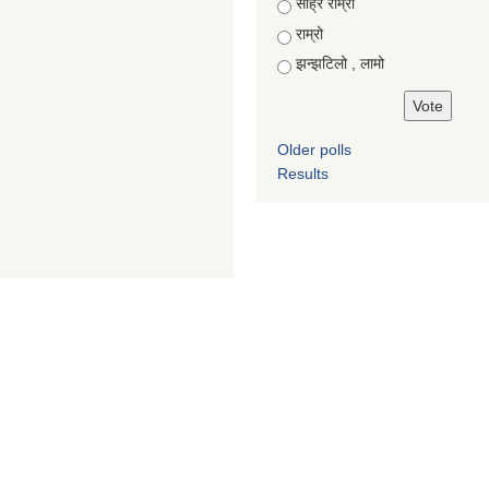
Choices
साह्रै राम्रो
राम्रो
झन्झटिलो , लामो
Older polls
Results