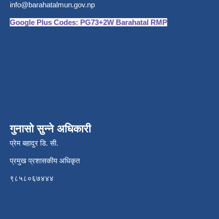
info@barahatalmun.gov.np
Google Plus Codes: PG73+2W Barahatal RMP
गुनासो सुन्ने अधिकारी
प्रेम बहादुर डि. सी.
प्रमुख प्रशासकीय अधिकृत
९८५८०६७४४४