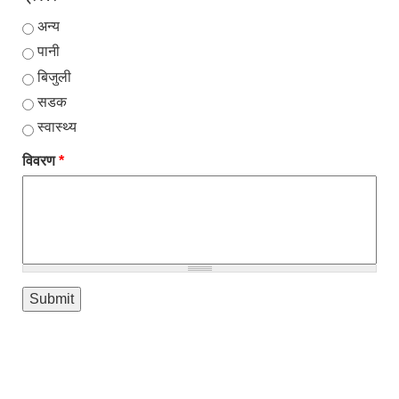
अन्य
पानी
बिजुली
सडक
स्वास्थ्य
विवरण
*