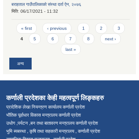
बराहताल गाउँपालिकाको संस्था दर्ता ऐन, २०७६
मिति:
06/17/2021 - 11:32
Pages
« first
‹ previous
1
2
3
4
5
6
7
8
next ›
last »
अन्य
कर्णाली प्रदेशका केही महत्वपूर्ण लिङ्कहरु
प्रादेशिक लेखा नियन्त्रण कार्यालय कर्णाली प्रदेश
भौतिक पूर्वाधार विकास मन्त्रालय कर्णाली प्रदेश
उधोग ,पर्यटन ,बन तथा बातावरण मन्त्रालय कर्णाली प्रदेश
भुमि ब्यबस्था , कृषि तथा सहकारी मन्त्रालय , कर्णाली प्रदेश