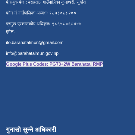
फेसबुक पेज : बराहताल गाउँपालिका कुनाथरी, सुर्खेत
फोन नं गाउँपालिका अध्यक्षः ९८५८०८८२००
प्रमुख प्रशासकीय अधिकृतः ९८६५८०६७४४४
इमेल:
ito.barahatalmun@gmail.com
info@barahatalmun.gov.np
Google Plus Codes: PG73+2W Barahatal RMP
गुनासो सुन्ने अधिकारी